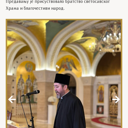
Предавању је присуствовало братство светосавског
Храма и благочестиви народ.