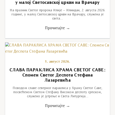
у малој Светосавској цркви на Врачару
На празник Светог пророка Илије – Илиндан, 2. августа 2026.
године, у малој Светосавској цркви на Врачару, служена је
света…
Прочитајте →
1. август 2026.
СЛАВА ПАРАКЛИСА ХРАМА СВЕТОГ САВЕ:
Спомен Светог Деспота Стефана
Лазаревића
Поводом славе северног параклиса у Храму Светог Саве,
посвећеном Светом Стефану Високом деспоту српском,
служено је јутрење и Света Литургија…
Прочитајте →