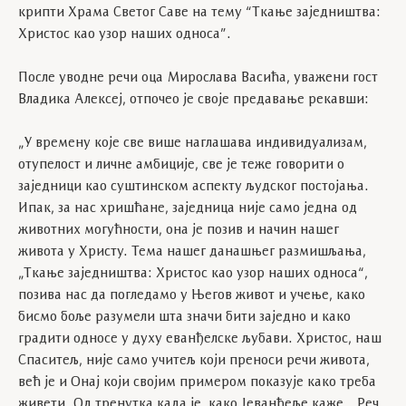
крипти Храма Светог Саве на тему “Ткање заједништва:
Христос као узор наших односа”.
После уводне речи оца Мирослава Васића, уважени гост
Владика Алексеј, отпочео је своје предавање рекавши:
„У времену које све више наглашава индивидуализам,
отупелост и личне амбиције, све је теже говорити о
заједници као суштинском аспекту људског постојања.
Ипак, за нас хришћане, заједница није само једна од
животних могућности, она је позив и начин нашег
живота у Христу. Тема нашег данашњег размишљања,
„Ткање заједништва: Христос као узор наших односа“,
позива нас да погледамо у Његов живот и учење, како
бисмо боље разумели шта значи бити заједно и како
градити односе у духу еванђелске љубави. Христос, наш
Спаситељ, није само учитељ који преноси речи живота,
већ је и Онај који својим примером показује како треба
живети. Од тренутка када је, како Јеванђеље каже, „Реч