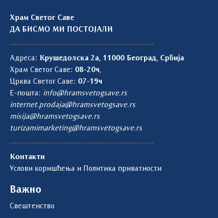
Храм Светог Саве
ДА БИСМО МИ ПОСТОЈАЛИ
Адреса:
Крушедолска 2а, 11000 Београд, Србија
Храм Светог Саве:
08-20ч
,
Црква Светог Саве:
07-19ч
Е-пошта:
info@hramsvetogsave.rs
internet.prodaja@hramsvetogsave.rs
misija@hramsvetogsave.rs
turizamimarketing@hramsvetogsave.rs
Контакти
Услови коришћења и Политика приватности
Важно
Свештенство