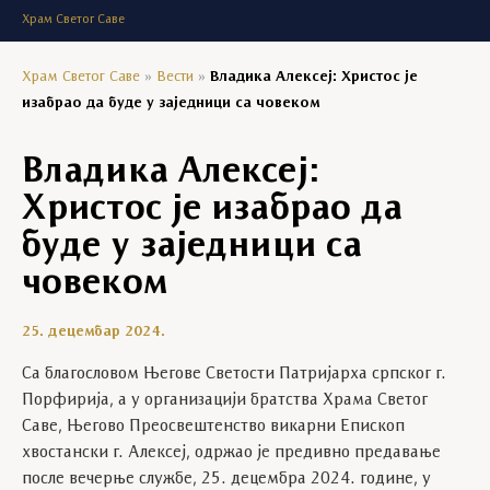
Храм Светог Саве
Храм Светог Саве
»
Вести
»
Владика Алексеј: Христос је
изабрао да буде у заједници са човеком
Владика Алексеј:
Христос је изабрао да
буде у заједници са
човеком
25. децембар 2024.
Са благословом Његове Светости Патријарха српског г.
Порфирија, а у организацији братства Храма Светог
Саве, Његово Преосвештенство викарни Епископ
хвостански г. Алексеј, одржао је предивно предавање
после вечерње службе, 25. децембра 2024. године, у