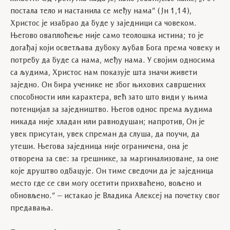
постала тело и настанила се међу нама” (Јн 1,14),
Христос је изабрао да буде у заједници са човеком.
Његово оваплоћење није само теолошка истина; то је
догађај који осветљава дубоку љубав Бога према човеку и
потребу да буде са нама, међу нама. У својим односима
са људима, Христос нам показује шта значи живети
заједно. Он бира ученике не због њихових савршених
способности или карактера, већ зато што види у њима
потенцијал за заједништво. Његов однос према људима
никада није хладан или равнодушан; напротив, Он је
увек присутан, увек спреман да слуша, да поучи, да
утеши. Његова заједница није ограничена, она је
отворена за све: за грешнике, за маргинализоване, за оне
које друштво одбацује. Он тиме сведочи да је заједница
место где се сви могу осетити прихваћено, вољено и
обновљено.” – истакао је Владика Алексеј на почетку свог
предавања.