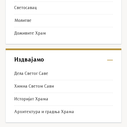
Светосавац
Молитве
Доживите Храм
Издвајамо
Дела Светог Саве
Химна Светом Сави
Историјат Храма
Архитектура и градња Храма