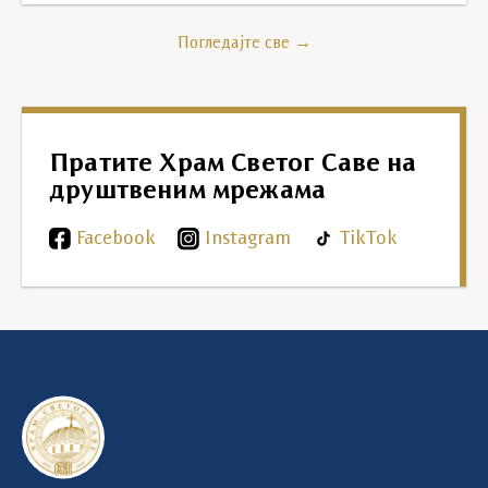
Погледајте све →
Пратите Храм Светог Саве на
друштвеним мрежама
Facebook
Instagram
TikTok