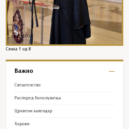
IMG_2005
Слика
1
од 8
Важно
Свештенство
Распоред богослужења
Црквени календар
Хорови