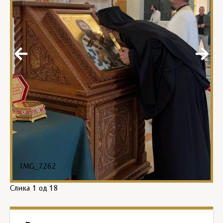
IMG_7262
Слика
1
од 18