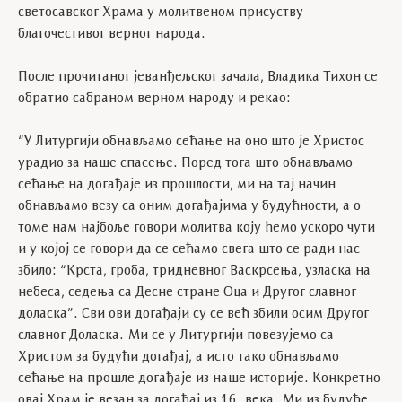
светосавског Храма у молитвеном присуству
благочестивог верног народа.
После прочитаног јеванђељског зачала, Владика Тихон се
обратио сабраном верном народу и рекао:
“У Литургији обнављамо сећање на оно што је Христос
урадио за наше спасење. Поред тога што обнављамо
сећање на догађаје из прошлости, ми на тај начин
обнављамо везу са оним догађајима у будућности, а о
томе нам најбоље говори молитва коју ћемо ускоро чути
и у којој се говори да се сећамо свега што се ради нас
збило: “Крста, гроба, тридневног Васкрсења, узласка на
небеса, седења са Десне стране Оца и Другог славног
доласка”. Сви ови догађаји су се већ збили осим Другог
славног Доласка. Ми се у Литургији повезујемо са
Христом за будући догађај, а исто тако обнављамо
сећање на прошле догађаје из наше историје. Конкретно
овај Храм је везан за догађај из 16. века. Ми из будуће