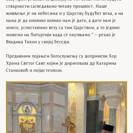
стварности сагледавамо читаву прошлост. Наше
живљење је на небесима и у Царству будућег века, а на
нама је да онолико колико нам је дато, а дато нам је
много, успоставимо везу са тим Царством, а то једино
можемо на Литургији када се окупљамо.” – рекао је
Владика Тихон у својој беседи.
Предивним појањем богослужењу су допринели Хор
Храма Светог Саве којим је дириговала др Катарина
Станковић и појци теолози.