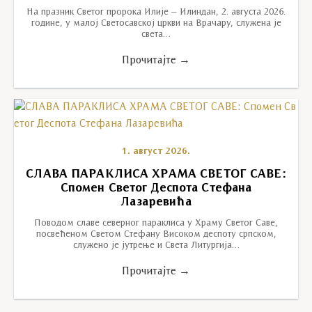
На празник Светог пророка Илије – Илиндан, 2. августа 2026.
године, у малој Светосавској цркви на Врачару, служена је
света…
Прочитајте →
1. август 2026.
СЛАВА ПАРАКЛИСА ХРАМА СВЕТОГ САВЕ:
Спомен Светог Деспота Стефана
Лазаревића
Поводом славе северног параклиса у Храму Светог Саве,
посвећеном Светом Стефану Високом деспоту српском,
служено је јутрење и Света Литургија…
Прочитајте →