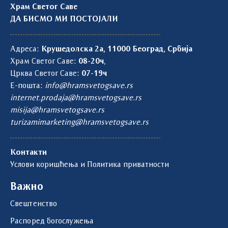
Храм Светог Саве
ДА БИСМО МИ ПОСТОЈАЛИ
Адреса:
Крушедолска 2а, 11000 Београд, Србија
Храм Светог Саве:
08-20ч
,
Црква Светог Саве:
07-19ч
Е-пошта:
info@hramsvetogsave.rs
internet.prodaja@hramsvetogsave.rs
misija@hramsvetogsave.rs
turizamimarketing@hramsvetogsave.rs
Контакти
Услови коришћења и Политика приватности
Важно
Свештенство
Распоред богослужења