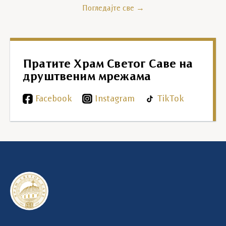
Погледајте све →
Пратите Храм Светог Саве на
друштвеним мрежама
Facebook
Instagram
TikTok