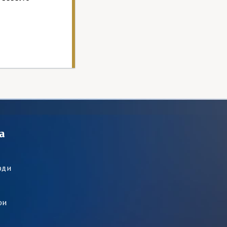
а
оди
ри