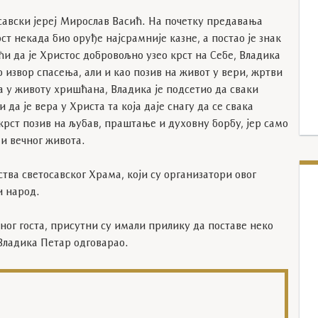
савски јереј Мирослав Васић. На почетку предавања
рст некада био оруђе најсрамније казне, а постао је знак
и да је Христос добровољно узео крст на Себе, Владика
о извор спасења, али и као позив на живот у вери, жртви
та у животу хришћана, Владика је подсетио да сваки
и да је вера у Христа та која даје снагу да се свака
 крст позив на љубав, праштање и духовну борбу, јер само
и вечног живота.
тва светосавског Храма, који су организатори овог
и народ.
ог госта, присутни су имали прилику да поставе неко
 Владика Петар одговарао.