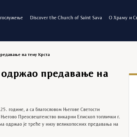
огослужење
Discover the Church of Saint Sava
О Храму и С
редавање на тему Крста
 одржао предавање на
025. године, а са благословом Његове Светости
, Његово Преосвештенство викарни Епископ топлички г.
ма одржао је треће у низу великопосних предавања на