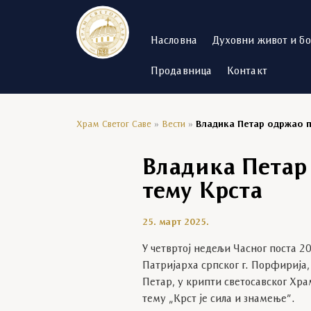
Насловна
Духовни живот и б
Продавница
Контакт
Храм Светог Саве
»
Вести
»
Владика Петар одржао п
Владика Петар
тему Крста
25. март 2025.
У четвртој недељи Часног поста 2
Патријарха српског г. Порфирија
Петар, у крипти светосавског Хра
тему „Крст је сила и знамење”.