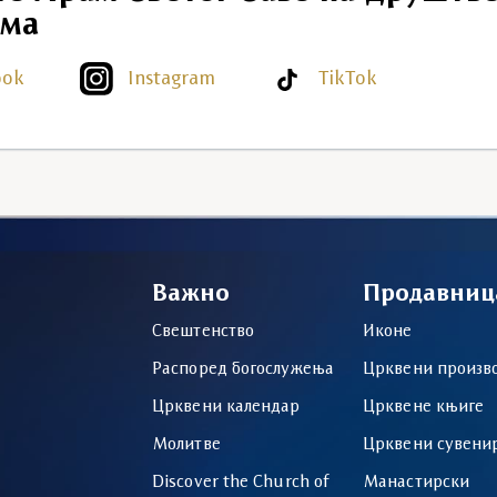
ма
ook
Instagram
TikTok
Важно
Продавниц
Свештенство
Иконе
Распоред богослужења
Црквени произв
Црквени календар
Црквене књиге
Молитве
Црквени сувени
Discover the Church of
Манастирски