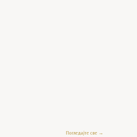
G_8116
Погледајте све →