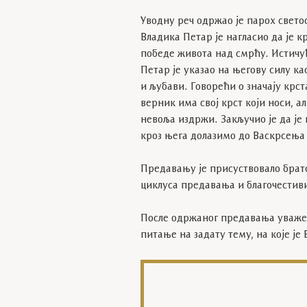
Уводну реч одржао је парох свето
Владика Петар је нагласио да је к
победе живота над смрћу. Истичућ
Петар је указао на његову силу ка
и љубави. Говорећи о значају крс
верник има свој крст који носи, ал
невоља издржи. Закључио је да је
кроз њега долазимо до Васкрсења 
Предавању је присуствовало братс
циклуса предавања и благочестив
После одржаног предавања уважен
питање на задату тему, на које је