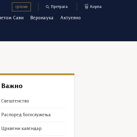
(0)
српски
Претрага
Корпа
ветом Сави
Веронаука
Актуелно
Важно
Свештенство
Распоред богослужења
Црквени календар