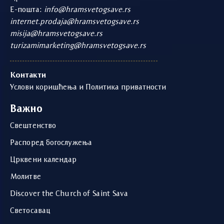
Е-пошта:
info@hramsvetogsave.rs
internet.prodaja@hramsvetogsave.rs
misija@hramsvetogsave.rs
turizamimarketing@hramsvetogsave.rs
Контакти
Услови коришћења и Политика приватности
Важно
Свештенство
Распоред богослужења
Црквени календар
Молитве
Discover the Church of Saint Sava
Светосавац