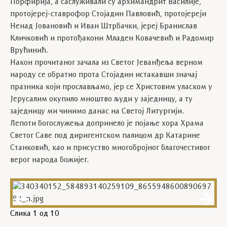
Порфирија, а саслуживали су архимандрит Василије,
протојереј-ставрофор Стојадин Павловић, протојереји
Ненад Јовановић и Иван Штрбачки, јереј Бранислав
Кличковић и протођакони Младен Ковачевић и Радомир
Врућинић.
Након прочитаног зачала из Светог Јеванђеља верном
народу се обратио прота Стојадин истакавши значај
празника који прослављамо, јер се Христовим уласком у
Јерусалим окупило мноштво људи у заједницу, а ту
заједницу ми чинимо данас на Светој Литургији.
Лепоти богослужења допринело је појање хора Храма
Светог Саве под диригентском палицом др Катарине
Станковић, као и присуство многобројног благочестивог
верог народа божијег.
Слика
1
од 10