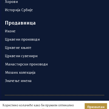
Хорови
Историја Србије
Продавница
Иконе
Црквени производи
Црквене књиге
Црквени сувенири
Манастирски производи
Мозаик колекција
Значење имена
1219 - 2026 © | Храм Светог Саве | Развој и
Користимо колачиће како би пружили оптимално
Прихватам