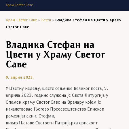
Храм Светог Саве
Храм Светог Саве
»
Вести
»
Владика Стефан на Цвети у Храму
Светог Саве
Владика Стефан на
Цвети у Храму Светог
Саве
9. април 2023.
У Цветну недељу, шесте седмице Великог поста, 9.
априла 2023. године служена је Света Литургија у
Спомен храму Светог Саве на Врачару којом је
началствовао Његово Преосвештенство Епископ
ремезијански г. Стефан,
викар Његове Светости Патријарха српског г.