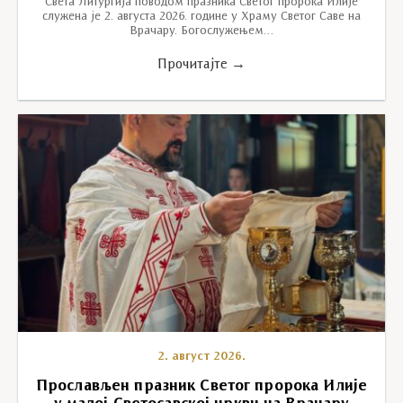
Света Литургија поводом празника Светог пророка Илије
служена је 2. августа 2026. године у Храму Светог Саве на
Врачару. Богослужењем…
Прочитајте →
2. август 2026.
Прослављен празник Светог пророка Илије