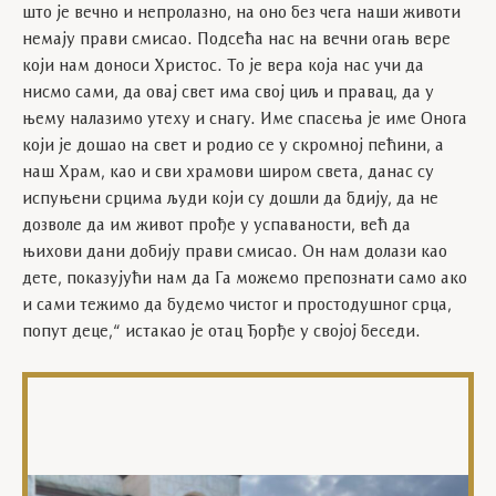
што је вечно и непролазно, на оно без чега наши животи
немају прави смисао. Подсећа нас на вечни огањ вере
који нам доноси Христос. То је вера која нас учи да
нисмо сами, да овај свет има свој циљ и правац, да у
њему налазимо утеху и снагу. Име спасења је име Онога
који је дошао на свет и родио се у скромној пећини, а
наш Храм, као и сви храмови широм света, данас су
испуњени срцима људи који су дошли да бдију, да не
дозволе да им живот прође у успаваности, већ да
њихови дани добију прави смисао. Он нам долази као
дете, показујући нам да Га можемо препознати само ако
и сами тежимо да будемо чистог и простодушног срца,
попут деце,“ истакао је отац Ђорђе у својој беседи.