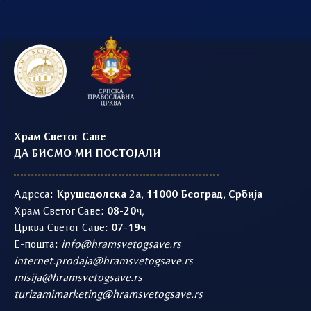
Храм Светог Саве
ДА БИСМО МИ ПОСТОЈАЛИ
Адреса:
Крушедолска 2а, 11000 Београд, Србија
Храм Светог Саве:
08-20ч
,
Црква Светог Саве:
07-19ч
Е-пошта:
info@hramsvetogsave.rs
internet.prodaja@hramsvetogsave.rs
misija@hramsvetogsave.rs
turizamimarketing@hramsvetogsave.rs