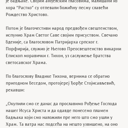
је бадњаке. Својим анђелским гласовима, малишани из
хора “Растко” су отпевали божићну песму славећи
Рождество Христово.
Потом је благочестиви народ предвођен свештенством,
испунио Храм Светог Саве својим присуством. Свечано
бденије, са благословом Патријарха српског г.
Порфирија, служио је Његово Преосвештенство викарни
Епископ моравички г. Тихон, уз саслужење братства
светосавског Храма.
По благослову Владике Тихона, вернима се обратио
пригодном беседом, протојереј Ђорђе Стојисављевић,
рекавши:
„Окупили смо се данас да прославимо Рођење Господа
нашег Исуса Христа и да одавде понесемо пламен
бадњака који смо наложили пре него што смо ушли у
Храм. Та ватра нас подсећа на нешто узвишено, на оно