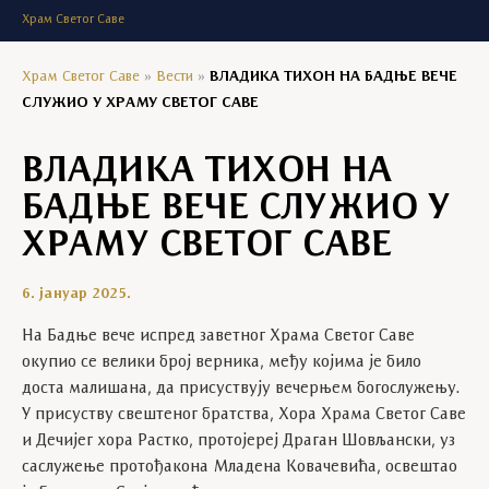
Храм Светог Саве
Храм Светог Саве
»
Вести
»
ВЛАДИКА ТИХОН НА БАДЊЕ ВЕЧЕ
СЛУЖИО У ХРАМУ СВЕТОГ САВЕ
ВЛАДИКА ТИХОН НА
БАДЊЕ ВЕЧЕ СЛУЖИО У
ХРАМУ СВЕТОГ САВЕ
6. јануар 2025.
На Бадње вече испред заветног Храма Светог Саве
окупио се велики број верника, међу којима је било
доста малишана, да присуствују вечерњем богослужењу.
У присуству свештеног братства, Хора Храма Светог Саве
и Дечијег хора Растко, протојереј Драган Шовљански, уз
саслужење протођакона Младена Ковачевића, освештао