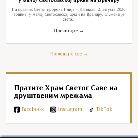
у малој Светосавској цркви на Врачару
На празник Светог пророка Илије – Илиндан, 2. августа 2026.
године, у малој Светосавској цркви на Врачару, служена је
света…
Прочитајте →
Погледајте све →
Пратите Храм Светог Саве на
друштвеним мрежама
Facebook
Instagram
TikTok