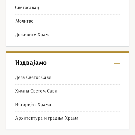
Светосавац
Молитве
Доживите Храм
Издвајамо
Дела Светог Саве
Химна Светом Сави
Историјат Храма
Архитектура и градња Храма