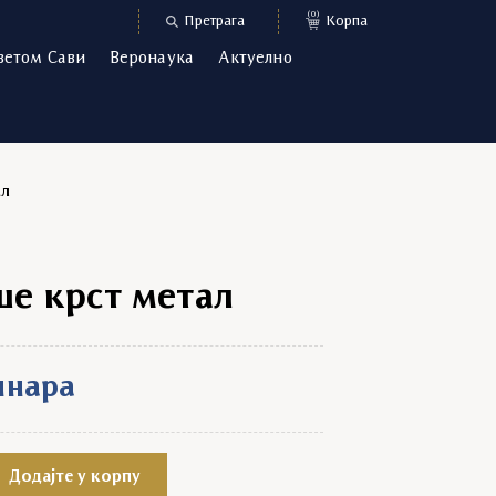
(0)
Претрага
Корпа
ветом Сави
Веронаука
Актуелно
ал
е крст метал
инара
тал quantity
Додајте у корпу