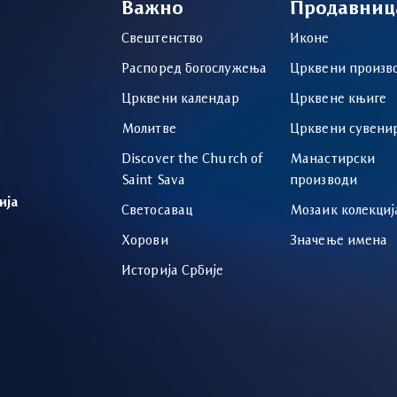
Важно
Продавниц
Свештенство
Иконе
Распоред богослужења
Црквени произв
Црквени календар
Црквене књиге
Молитве
Црквени сувени
Discover the Church of
Манастирски
Saint Sava
производи
ија
Светосавац
Мозаик колекциј
Хорови
Значење имена
Историја Србије