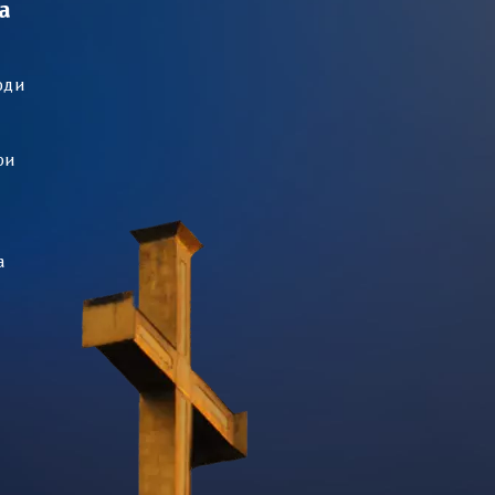
а
оди
ри
а