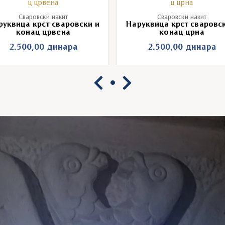
Сваровски накит
Сваровски накит
руквица крст сваровски и
Наруквица крст сваровск
конац црвена
конац црна
2.500,00
динара
2.500,00
динара