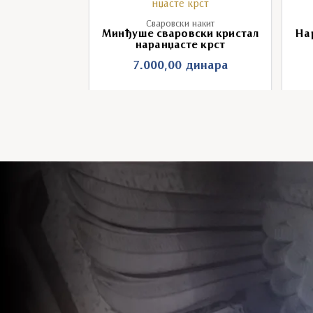
накит
Сваровски накит
ски кристал
Минђуше сваровски кристал
На
рст
наранџасте крст
инара
7.000,00
динара