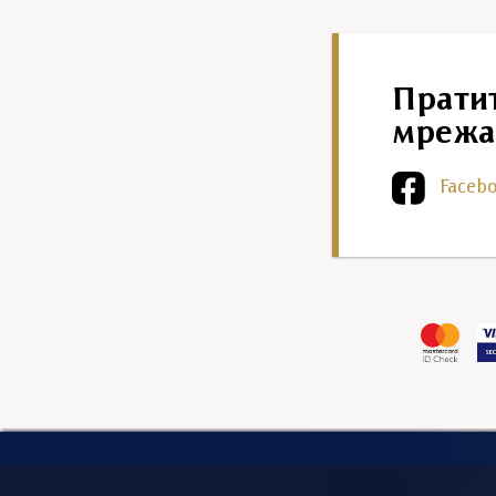
Прати
мрежа
Faceb