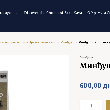
огослужење
Discover the Church of Saint Sava
О Храму и С
квени производи
»
Православни накит
»
Минђуше
»
Минђуше крст мет
Минђуше
Минђуш
600,00
д
Минђуше крст ме
−
+