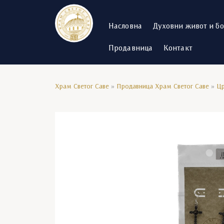
Насловна
Духовни живот и б
Продавница
Контакт
Храм Светог Саве
»
Продавница Храм Светог Саве
»
Цр