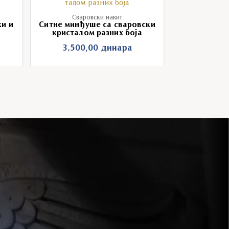
Сваровски накит
Свар
и и
Ситне минђуше са сваровски
Минђуше св
кристалом разних боја
бе
3.500,00
динара
7.000