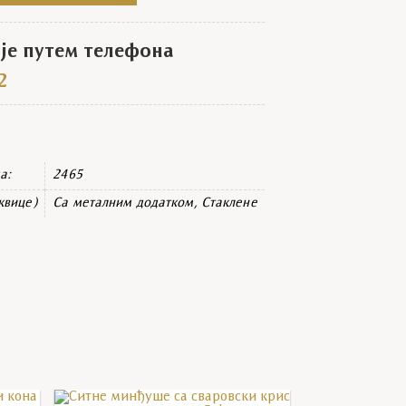
е путем телефона
2
а:
2465
квице)
Са металним додатком, Стаклене