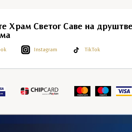
те Храм Светог Саве на друштв
ма
ook
Instagram
TikTok