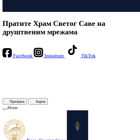
Пратите Храм Светог Саве на
друштвеним мрежама
Facebook
Instagram
TikTok
Претрага
Корпа
Мени