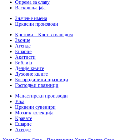
Опрема за славу
Васкршња јаја
Значење имена
Црквени производи
Крстови – Крст за ваш дом
Звонце
Агенде
Ешарпе
Акатисти
Библија
Дечије књиге
Духовне књиге
Богородичини празници
Господњи празници
Манастирски производи
Уља
Црквени сувенири
Мозаик колекција
Кравате
Ешарпе
Агенде