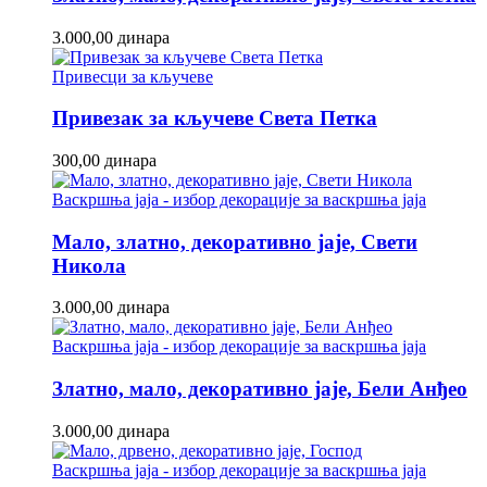
3.000,00
динара
Привесци за кључеве
Привезак за кључеве Света Петка
300,00
динара
Васкршња јаја - избор декорације за васкршња јаја
Мало, златно, декоративно јаје, Свети
Никола
3.000,00
динара
Васкршња јаја - избор декорације за васкршња јаја
Златно, мало, декоративно јаје, Бели Анђео
3.000,00
динара
Васкршња јаја - избор декорације за васкршња јаја