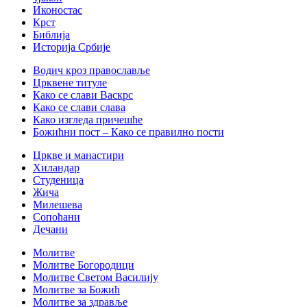
Иконостас
Крст
Библија
Историја Србије
Водич кроз православље
Црквене титуле
Како се слави Васкрс
Како се слави слава
Како изгледа причешће
Божићни пост – Како се правилно пости
Цркве и манастири
Хиландар
Студеница
Жича
Милешева
Сопоћани
Дечани
Молитве
Молитве Богородици
Молитве Светом Василију
Молитве за Божић
Молитве за здравље