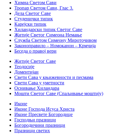
Химна Светом Сави
Тропар Светом Сави, Глас 3.
Дела Светог Саве
Студенички типик
Карејски типик
Хиландарски типик Светог Саве
Житије Светог Симеона Немање
Служба Светом Симеону Мироточивом
Законоправило – Номоканон – Крмчија
Беседа о правој вери
Житије Светог Саве
Теодосије
Доментијан
Свети Сава у књижевности и песмама
Свети Сава у уметности
Оснивање Хиландара
Мошти Светог Саве (Спаљивање моштију)
Иконе
Иконе Господа Исуса Христа
Иконе Пресвете Богородице
Господњи празници
Богородичини празници
Празници светих