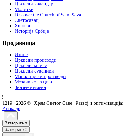
Црквени календар
Молитве
Discover the Church of Saint Sava
Светосавац
Хорови
Историја Србије
Продавница
Иконе
Црквени производи
Црквене књиге
Црквени сувенири
Манастирски производи
Мозаик колекција
Значење имена
1219 - 2026 © | Храм Светог Саве | Развој и оптимизација:
Авокадо
Затворите
×
Затворите
×