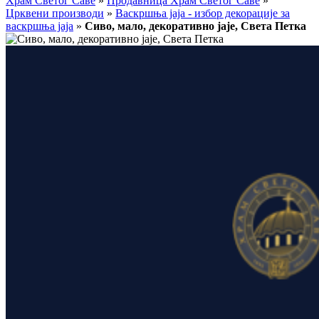
Храм Светог Саве
»
Продавница Храм Светог Саве
»
Црквени производи
»
Васкршња јаја - избор декорације за
васкршња јаја
»
Сиво, мало, декоративно јаје, Света Петка