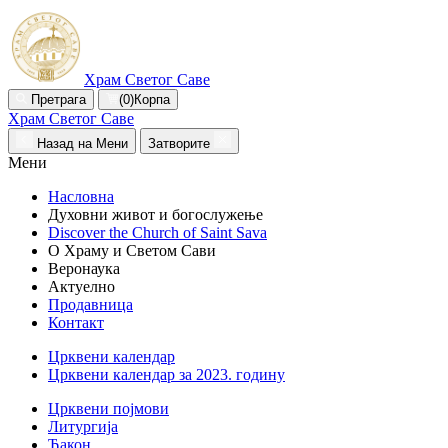
Храм Светог Саве
Претрага
(0)
Корпа
Храм Светог Саве
Назад на Мени
Затворите
Мени
Насловна
Духовни живот и богослужење
Discover the Church of Saint Sava
О Храму и Светом Сави
Веронаука
Актуелно
Продавница
Контакт
Црквени календар
Црквени календар за 2023. годину
Црквени појмови
Литургија
Ђакон