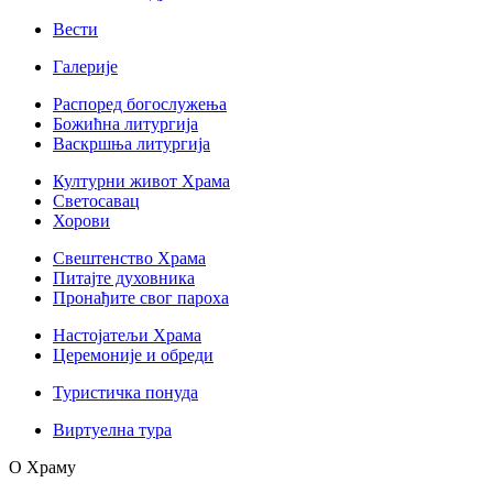
Вести
Галерије
Распоред богослужења
Божићна литургија
Васкршња литургија
Културни живот Храма
Светосавац
Хорови
Свештенство Храма
Питајте духовника
Пронађите свог пароха
Настојатељи Храма
Церемоније и обреди
Туристичка понуда
Виртуелна тура
О Храму