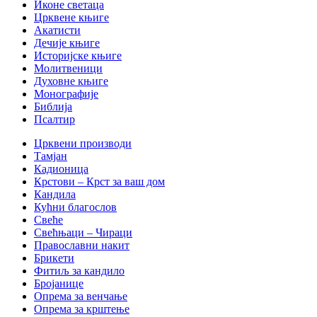
Иконе светаца
Црквене књиге
Акатисти
Дечије књиге
Историјске књиге
Молитвеници
Духовне књиге
Монографије
Библија
Псалтир
Црквени производи
Тамјан
Кадионица
Крстови – Крст за ваш дом
Кандила
Кућни благослов
Свеће
Свећњаци – Чираци
Православни накит
Брикети
Фитиљ за кандило
Бројанице
Опрема за венчање
Опрема за крштење