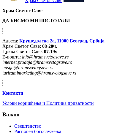
Храм Светог Саве
Храм Светог Саве
ДА БИСМО МИ ПОСТОЈАЛИ
Адреса:
Крушедолска 2а, 11000 Београд, Србија
Храм Светог Саве:
08-20ч
,
Црква Светог Саве:
07-19ч
Е-пошта:
info@hramsvetogsave.rs
internet.prodaja@hramsvetogsave.rs
misija@hramsvetogsave.rs
turizamimarketing@hramsvetogsave.rs
Контакти
Услови коришћења и Политика приватности
Важно
Свештенство
Распоред богослужења