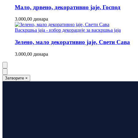
Мало, дрвено, декоративно јаје, Господ
3.000,00
динара
Васкршња јаја - избор декорације за васкршња јаја
Зелено, мало декоративно јаје, Свети Сава
3.000,00
динара
Затворите
×