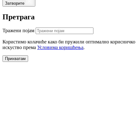
Затворите
Претрага
Тражени појам
Користимо колачиће како би пружили оптимално корисничко
искуство према
Условима коришћења
.
Прихватам