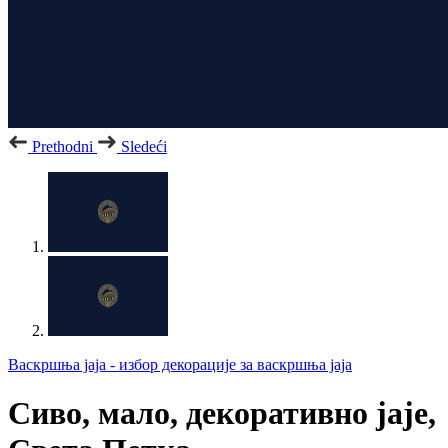
Prethodni
Sledeći
Васкршња јаја - избор декорације за васкршња јаја
Сиво, мало, декоративно јаје,