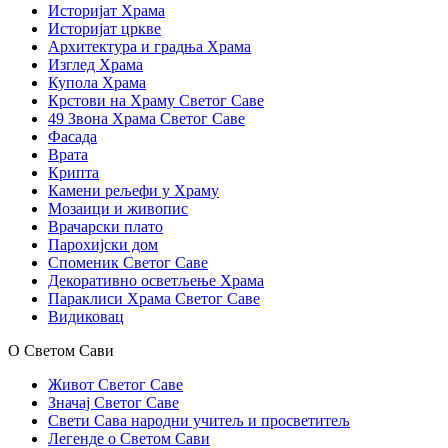
Историјат Храма
Историјат цркве
Архитектура и градња Храма
Изглед Храма
Купола Храма
Крстови на Храму Светог Саве
49 Звона Храма Светог Саве
Фасада
Врата
Крипта
Камени рељефи у Храму
Мозаици и живопис
Врачарски плато
Парохијски дом
Споменик Светог Саве
Декоративно осветљење Храма
Параклиси Храма Светог Саве
Видиковац
О Светом Сави
Живот Светог Саве
Значај Светог Саве
Свети Сава народни учитељ и просветитељ
Легенде о Светом Сави