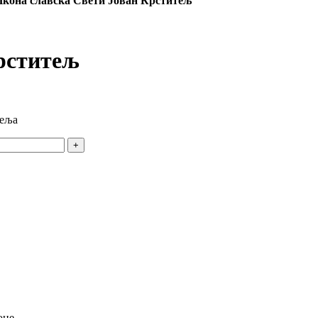
Икона славска Свети Јован Крститељ
рститељ
теља
+
оне