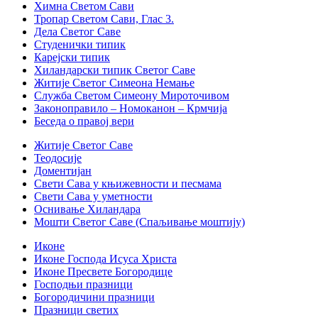
Химна Светом Сави
Тропар Светом Сави, Глас 3.
Дела Светог Саве
Студенички типик
Карејски типик
Хиландарски типик Светог Саве
Житије Светог Симеона Немање
Служба Светом Симеону Мироточивом
Законоправило – Номоканон – Крмчија
Беседа о правој вери
Житије Светог Саве
Теодосије
Доментијан
Свети Сава у књижевности и песмама
Свети Сава у уметности
Оснивање Хиландара
Мошти Светог Саве (Спаљивање моштију)
Иконе
Иконе Господа Исуса Христа
Иконе Пресвете Богородице
Господњи празници
Богородичини празници
Празници светих