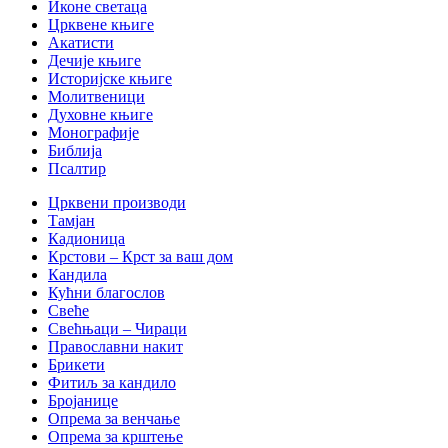
Иконе светаца
Црквене књиге
Акатисти
Дечије књиге
Историјске књиге
Молитвеници
Духовне књиге
Монографије
Библија
Псалтир
Црквени производи
Тамјан
Кадионица
Крстови – Крст за ваш дом
Кандила
Кућни благослов
Свеће
Свећњаци – Чираци
Православни накит
Брикети
Фитиљ за кандило
Бројанице
Опрема за венчање
Опрема за крштење