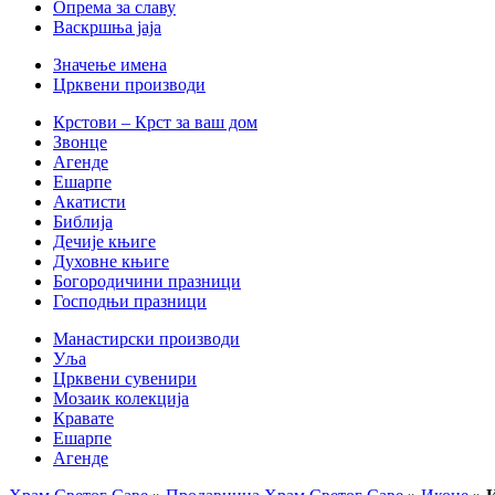
Опрема за славу
Васкршња јаја
Значење имена
Црквени производи
Крстови – Крст за ваш дом
Звонце
Агенде
Ешарпе
Акатисти
Библија
Дечије књиге
Духовне књиге
Богородичини празници
Господњи празници
Манастирски производи
Уља
Црквени сувенири
Мозаик колекција
Кравате
Ешарпе
Агенде