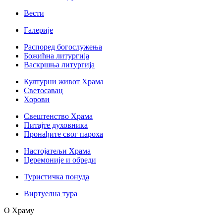
Вести
Галерије
Распоред богослужења
Божићна литургија
Васкршња литургија
Културни живот Храма
Светосавац
Хорови
Свештенство Храма
Питајте духовника
Пронађите свог пароха
Настојатељи Храма
Церемоније и обреди
Туристичка понуда
Виртуелна тура
О Храму