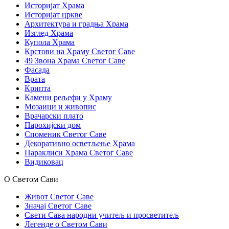
Историјат Храма
Историјат цркве
Архитектура и градња Храма
Изглед Храма
Купола Храма
Крстови на Храму Светог Саве
49 Звона Храма Светог Саве
Фасада
Врата
Крипта
Камени рељефи у Храму
Мозаици и живопис
Врачарски плато
Парохијски дом
Споменик Светог Саве
Декоративно осветљење Храма
Параклиси Храма Светог Саве
Видиковац
О Светом Сави
Живот Светог Саве
Значај Светог Саве
Свети Сава народни учитељ и просветитељ
Легенде о Светом Сави