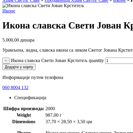
Храм Светог Саве
»
Продавница Храм Светог Саве
»
Иконе
»
Иконе
Икона славска Свети Јован К
5.000,00
динара
Урамљена, зидна, славска икона са ликом Светог Јована Крсти
Икона славска Свети Јован Крститељ quantity
−
Додајте у корпу
Информације путем телефона
060 8004 132
Спецификација
Шифра производа:
2000
Weight
987,00 г
Dimensions
37,70 × 28,50 × 3,50 цм
Иконе
Урамљене иконе, Славске иконе, Зидне ик