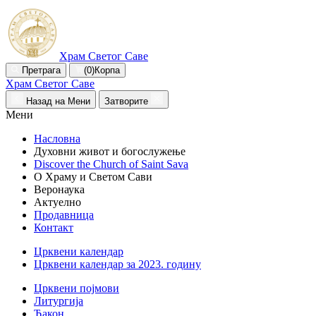
Храм Светог Саве
Претрага
(0)
Корпа
Храм Светог Саве
Назад на Мени
Затворите
Мени
Насловна
Духовни живот и богослужење
Discover the Church of Saint Sava
О Храму и Светом Сави
Веронаука
Актуелно
Продавница
Контакт
Црквени календар
Црквени календар за 2023. годину
Црквени појмови
Литургија
Ђакон