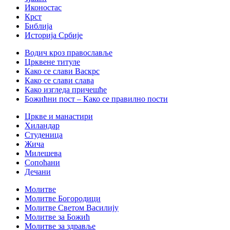
Иконостас
Крст
Библија
Историја Србије
Водич кроз православље
Црквене титуле
Како се слави Васкрс
Како се слави слава
Како изгледа причешће
Божићни пост – Како се правилно пости
Цркве и манастири
Хиландар
Студеница
Жича
Милешева
Сопоћани
Дечани
Молитве
Молитве Богородици
Молитве Светом Василију
Молитве за Божић
Молитве за здравље