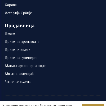
Хорови
Историја Србије
Продавница
Иконе
Црквени производи
Црквене књиге
Црквени сувенири
Манастирски производи
Мозаик колекција
Значење имена
1219 - 2026 © | Храм Светог Саве | Развој и
Користимо колачиће како би пружили оптимално