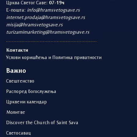
Црква Светог Саве:
07-19ч
Е-пошта:
info@hramsvetogsave.rs
internet.prodaja@hramsvetogsave.rs
misija@hramsvetogsave.rs
turizamimarketing@hramsvetogsave.rs
Контакти
Услови коришћења и Политика приватности
Важно
Свештенство
Распоред богослужења
Црквени календар
Молитве
Discover the Church of Saint Sava
Светосавац