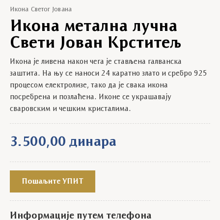
Икона Светог Јована
Икона метална лучна
Свети Јован Крститељ
Икона је ливена након чега је стављена галванска
заштита. На њу се наноси 24 каратно злато и сребро 925
процесом електролизе, тако да је свака икона
посребрена и позлаћена. Иконе се украшавају
сваровским и чешким кристалима.
3.500,00
динара
Пошаљите УПИТ
Информације путем телефона