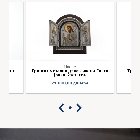
Иконе
о Свети
Триптих метални дрво ливени Свети
Трипт
Јован Крститељ
21.000,00
динара