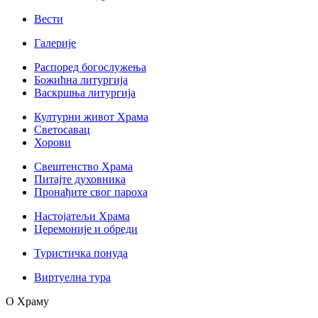
Вести
Галерије
Распоред богослужења
Божићна литургија
Васкршња литургија
Културни живот Храма
Светосавац
Хорови
Свештенство Храма
Питајте духовника
Пронађите свог пароха
Настојатељи Храма
Церемоније и обреди
Туристичка понуда
Виртуелна тура
О Храму