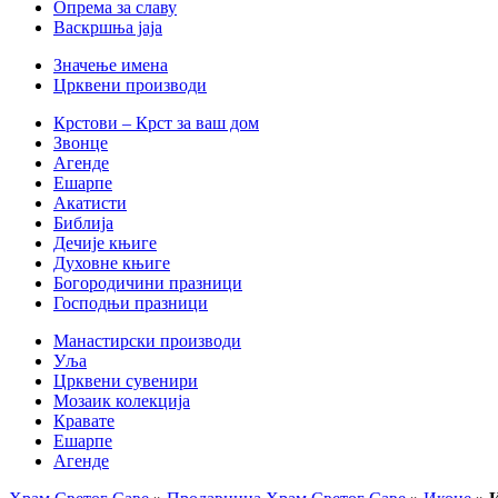
Опрема за славу
Васкршња јаја
Значење имена
Црквени производи
Крстови – Крст за ваш дом
Звонце
Агенде
Ешарпе
Акатисти
Библија
Дечије књиге
Духовне књиге
Богородичини празници
Господњи празници
Манастирски производи
Уља
Црквени сувенири
Мозаик колекција
Кравате
Ешарпе
Агенде