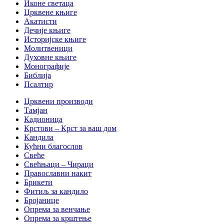
Иконе светаца
Црквене књиге
Акатисти
Дечије књиге
Историјске књиге
Молитвеници
Духовне књиге
Монографије
Библија
Псалтир
Црквени производи
Тамјан
Кадионица
Крстови – Крст за ваш дом
Кандила
Кућни благослов
Свеће
Свећњаци – Чираци
Православни накит
Брикети
Фитиљ за кандило
Бројанице
Опрема за венчање
Опрема за крштење