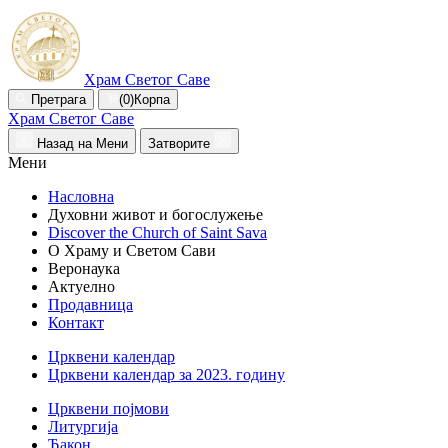
Храм Светог Саве
Претрага
(0)
Корпа
Храм Светог Саве
Назад на Мени
Затворите
Мени
Насловна
Духовни живот и богослужење
Discover the Church of Saint Sava
О Храму и Светом Сави
Веронаука
Актуелно
Продавница
Контакт
Црквени календар
Црквени календар за 2023. годину
Црквени појмови
Литургија
Ђакон