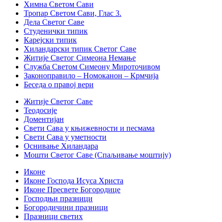
Химна Светом Сави
Тропар Светом Сави, Глас 3.
Дела Светог Саве
Студенички типик
Карејски типик
Хиландарски типик Светог Саве
Житије Светог Симеона Немање
Служба Светом Симеону Мироточивом
Законоправило – Номоканон – Крмчија
Беседа о правој вери
Житије Светог Саве
Теодосије
Доментијан
Свети Сава у књижевности и песмама
Свети Сава у уметности
Оснивање Хиландара
Мошти Светог Саве (Спаљивање моштију)
Иконе
Иконе Господа Исуса Христа
Иконе Пресвете Богородице
Господњи празници
Богородичини празници
Празници светих