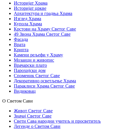
Историјат Храма
Историјат цркве
Архитектура и градња Храма
Изглед Храма
Купола Храма
Крстови на Храму Светог Саве
49 Звона Храма Светог Саве
Фасада
Врата
Крипта
Камени рељефи у Храму
Мозаици и живопис
Врачарски плато
Парохијски дом
Споменик Светог Саве
Декоративно осветљење Храма
Параклиси Храма Светог Саве
Видиковац
О Светом Сави
Живот Светог Саве
Значај Светог Саве
Свети Сава народни учитељ и просветитељ
Легенде о Светом Сави