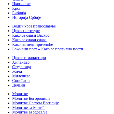
Иконостас
Крст
Библија
Историја Србије
Водич кроз православље
Црквене титуле
Како се слави Васкрс
Како се слави слава
Како изгледа причешће
Божићни пост – Како се правилно пости
Цркве и манастири
Хиландар
Студеница
Жича
Милешева
Сопоћани
Дечани
Молитве
Молитве Богородици
Молитве Светом Василију
Молитве за Божић
Молитве за здравље