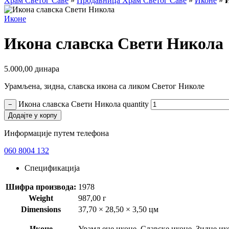
Храм Светог Саве
»
Продавница Храм Светог Саве
»
Иконе
»
Иконе
Икона славска Свети Никола
5.000,00
динара
Урамљена, зидна, славска икона са ликом Светог Николе
Икона славска Свети Никола quantity
−
Додајте у корпу
Информације путем телефона
060 8004 132
Спецификација
Шифра производа:
1978
Weight
987,00 г
Dimensions
37,70 × 28,50 × 3,50 цм
Иконе
Урамљене иконе, Славске иконе, Зидне ик