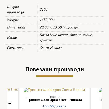
Шифра
2104
производа:
Weight
1432,00 г
Dimensions
20,00 × 23,50 × 5,00 цм
Позлаћене иконе, Ливене иконе,
Иконе
Триптих
Светитељи
Свети Никола
Повезани производи
Иконе
Триптих мали дрво Свети Никола
Икон
о Свети
400,00
динара