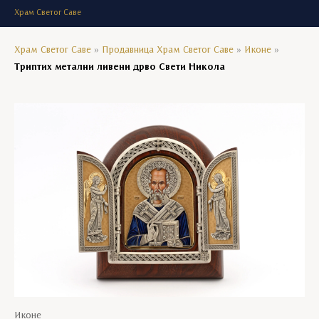
Храм Светог Саве
Храм Светог Саве
»
Продавница Храм Светог Саве
»
Иконе
»
Триптих метални ливени дрво Свети Никола
Иконе