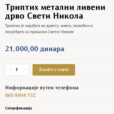
Триптих метални ливени
дрво Свети Никола
Триптих је израђен на дрвету, ливен, позлаћен и
посребрен са приказом Светог Николе
21.000,00
динара
Триптих метални ливени дрво Свети Никола quantity
−
+
Додајте у корпу
Информације путем телефона
060 8004 132
Спецификација