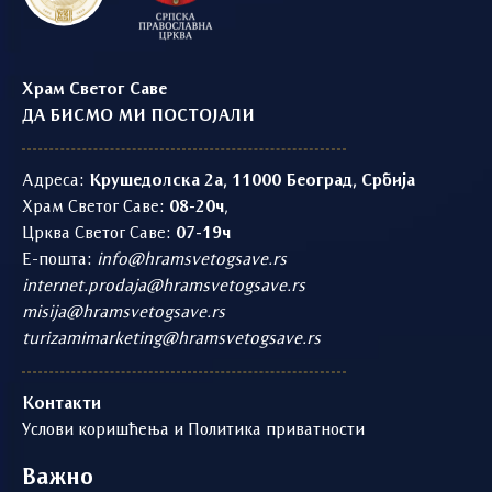
Храм Светог Саве
ДА БИСМО МИ ПОСТОЈАЛИ
Адреса:
Крушедолска 2а, 11000 Београд, Србија
Храм Светог Саве:
08-20ч
,
Црква Светог Саве:
07-19ч
Е-пошта:
info@hramsvetogsave.rs
internet.prodaja@hramsvetogsave.rs
misija@hramsvetogsave.rs
turizamimarketing@hramsvetogsave.rs
Контакти
Услови коришћења и Политика приватности
Важно