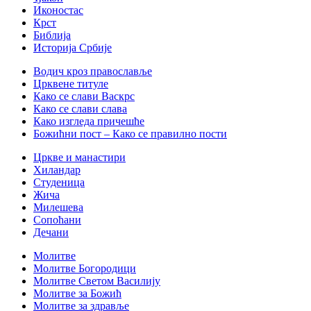
Иконостас
Крст
Библија
Историја Србије
Водич кроз православље
Црквене титуле
Како се слави Васкрс
Како се слави слава
Како изгледа причешће
Божићни пост – Како се правилно пости
Цркве и манастири
Хиландар
Студеница
Жича
Милешева
Сопоћани
Дечани
Молитве
Молитве Богородици
Молитве Светом Василију
Молитве за Божић
Молитве за здравље