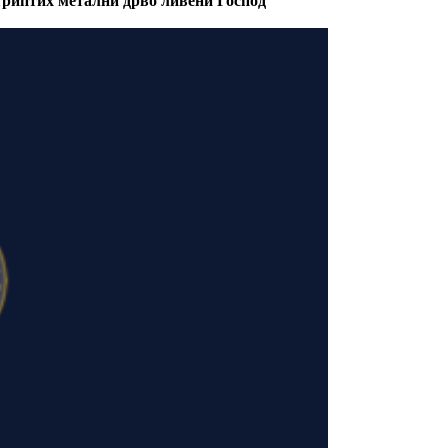
Триптих метални дрво ливени Господ