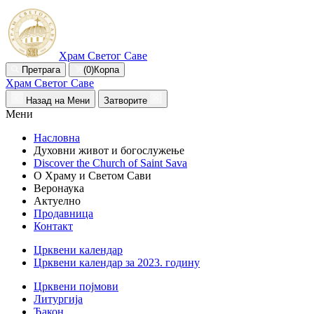
Храм Светог Саве
Претрага
(0)
Корпа
Храм Светог Саве
Назад на Мени
Затворите
Мени
Насловна
Духовни живот и богослужење
Discover the Church of Saint Sava
О Храму и Светом Сави
Веронаука
Актуелно
Продавница
Контакт
Црквени календар
Црквени календар за 2023. годину
Црквени појмови
Литургија
Ђакон