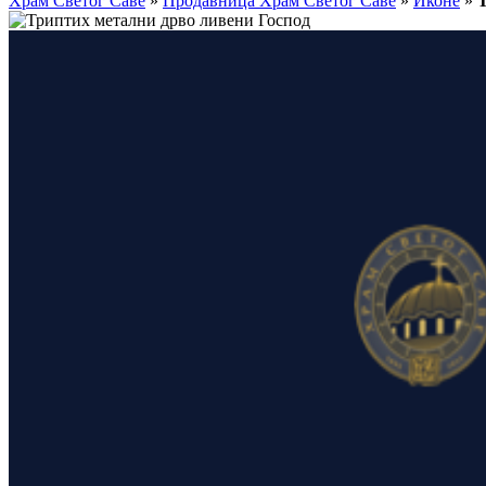
Храм Светог Саве
»
Продавница Храм Светог Саве
»
Иконе
»