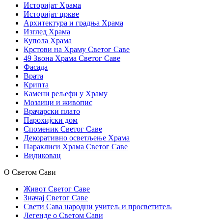
Историјат Храма
Историјат цркве
Архитектура и градња Храма
Изглед Храма
Купола Храма
Крстови на Храму Светог Саве
49 Звона Храма Светог Саве
Фасада
Врата
Крипта
Камени рељефи у Храму
Мозаици и живопис
Врачарски плато
Парохијски дом
Споменик Светог Саве
Декоративно осветљење Храма
Параклиси Храма Светог Саве
Видиковац
О Светом Сави
Живот Светог Саве
Значај Светог Саве
Свети Сава народни учитељ и просветитељ
Легенде о Светом Сави