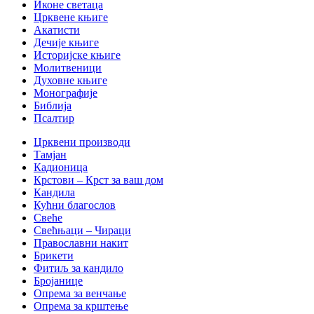
Иконе светаца
Црквене књиге
Акатисти
Дечије књиге
Историјске књиге
Молитвеници
Духовне књиге
Монографије
Библија
Псалтир
Црквени производи
Тамјан
Кадионица
Крстови – Крст за ваш дом
Кандила
Кућни благослов
Свеће
Свећњаци – Чираци
Православни накит
Брикети
Фитиљ за кандило
Бројанице
Опрема за венчање
Опрема за крштење