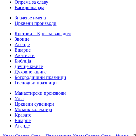
Опрема за славу
Васкршња јаја
Значење имена
Црквени производи
Крстови – Крст за ваш дом
Звонце
Агенде
Ешарпе
Акатисти
Библија
Дечије књиге
Духовне књиге
Богородичини празници
Господњи празници
Манастирски производи
Уља
Црквени сувенири
Мозаик колекција
Кравате
Ешарпе
Агенде