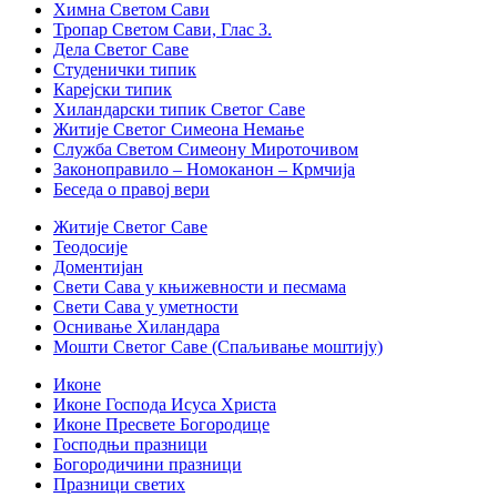
Химна Светом Сави
Тропар Светом Сави, Глас 3.
Дела Светог Саве
Студенички типик
Карејски типик
Хиландарски типик Светог Саве
Житије Светог Симеона Немање
Служба Светом Симеону Мироточивом
Законоправило – Номоканон – Крмчија
Беседа о правој вери
Житије Светог Саве
Теодосије
Доментијан
Свети Сава у књижевности и песмама
Свети Сава у уметности
Оснивање Хиландара
Мошти Светог Саве (Спаљивање моштију)
Иконе
Иконе Господа Исуса Христа
Иконе Пресвете Богородице
Господњи празници
Богородичини празници
Празници светих