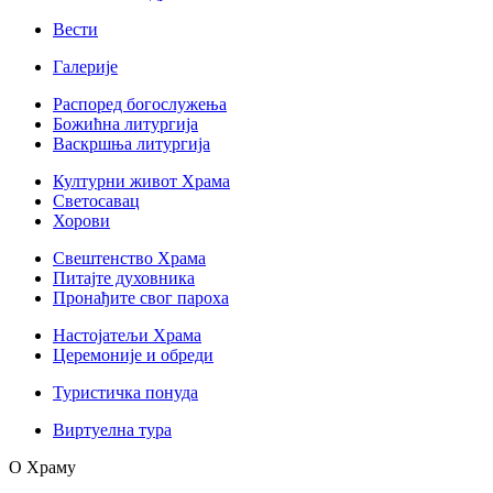
Вести
Галерије
Распоред богослужења
Божићна литургија
Васкршња литургија
Културни живот Храма
Светосавац
Хорови
Свештенство Храма
Питајте духовника
Пронађите свог пароха
Настојатељи Храма
Церемоније и обреди
Туристичка понуда
Виртуелна тура
О Храму