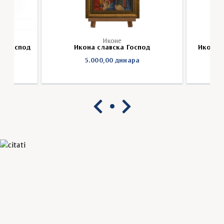
Иконе
ни Господ
Икона славска Господ
Икона 
5.000,00
динара