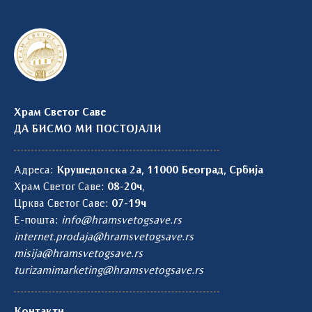
Храм Светог Саве
ДА БИСМО МИ ПОСТОЈАЛИ
Адреса:
Крушедолска 2а, 11000 Београд, Србија
Храм Светог Саве:
08-20ч
,
Црква Светог Саве:
07-19ч
Е-пошта:
info@hramsvetogsave.rs
internet.prodaja@hramsvetogsave.rs
misija@hramsvetogsave.rs
turizamimarketing@hramsvetogsave.rs
Контакти