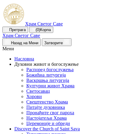
Храм Светог Саве
Претрага
(0)
Корпа
Храм Светог Саве
Назад на Мени
Затворите
Мени
Насловна
Духовни живот и богослужење
Распоред богослужења
Божићна литургија
Васкршња литургија
Културни живот Храма
Светосавац
Хорови
Свештенство Храма
Питајте духовника
Пронађите свог пароха
Настојатељи Храма
Церемоније и обреди
Discover the Church of Saint Sava