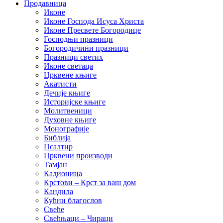
Продавница
Иконе
Иконе Господа Исуса Христа
Иконе Пресвете Богородице
Господњи празници
Богородичини празници
Празници светих
Иконе светаца
Црквене књиге
Акатисти
Дечије књиге
Историјске књиге
Молитвеници
Духовне књиге
Монографије
Библија
Псалтир
Црквени производи
Тамјан
Кадионица
Крстови – Крст за ваш дом
Кандила
Кућни благослов
Свеће
Свећњаци – Чираци