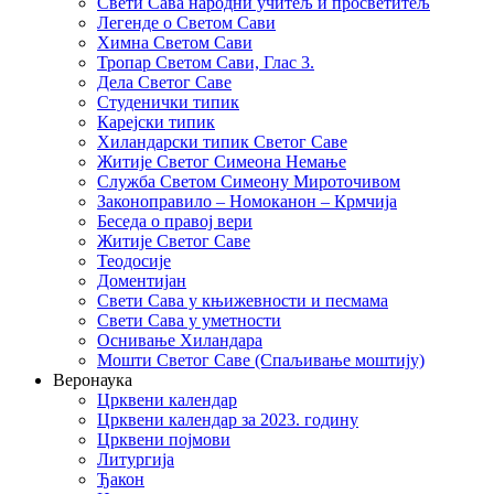
Свети Сава народни учитељ и просветитељ
Легенде о Светом Сави
Химна Светом Сави
Тропар Светом Сави, Глас 3.
Дела Светог Саве
Студенички типик
Карејски типик
Хиландарски типик Светог Саве
Житије Светог Симеона Немање
Служба Светом Симеону Мироточивом
Законоправило – Номоканон – Крмчија
Беседа о правој вери
Житије Светог Саве
Теодосије
Доментијан
Свети Сава у књижевности и песмама
Свети Сава у уметности
Оснивање Хиландара
Мошти Светог Саве (Спаљивање моштију)
Веронаука
Црквени календар
Црквени календар за 2023. годину
Црквени појмови
Литургија
Ђакон