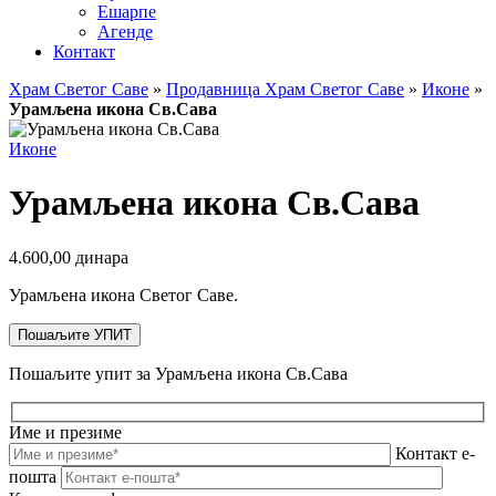
Ешарпе
Агенде
Контакт
Храм Светог Саве
»
Продавница Храм Светог Саве
»
Иконе
»
Урамљена икона Св.Сава
Иконе
Урамљена икона Св.Сава
4.600,00
динара
Урамљена икона Светог Саве.
Пошаљите УПИТ
Пошаљите упит за Урамљена икона Св.Сава
Име и презиме
Контакт е-
пошта