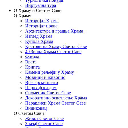
Туристичка понуда
Виртуелна тура
О Храму и Светом Сави
О Храму
Историјат Храма
Историјат цркве
Архитектура и градња Храма
Изглед Храма
Купола Храма
Крстови на Храму Светог Саве
49 Звона Храма Светог Саве
Фасада
Врата
Крипта
Камени рељефи у Храму
Мозаици и живопис
Врачарски плато
Парохијски дом
Споменик Светог Саве
Декоративно осветљење Храма
Параклиси Храма Светог Саве
Видиковац
О Светом Сави
Живот Светог Саве
Значај Светог Саве