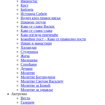
Иконостас
Крст
Библија
Историја Србије
Водич кроз православље
Црквене титуле
Како се слави Васкрс
Како се слави слава
Како изгледа причешће
Божићни пост – Како се правилно пости
Цркве и манастири
Хиландар
Студеница
Жича
Милешева
Сопоћани
Дечани
Молитве
Молитве Богородици
Молитве Светом Василију
Молитве за Божић
Молитве за здравље
Актуелно
Вести
Галерије