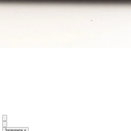
Затворите
×