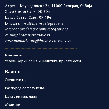
Адреса:
Крушедолска 2а, 11000 Београд, Србија
Храм Светог Саве:
08-20ч
,
Црква Светог Саве:
07-19ч
Е-пошта:
info@hramsvetogsave.rs
internet.prodaja@hramsvetogsave.rs
misija@hramsvetogsave.rs
turizamimarketing@hramsvetogsave.rs
Контакти
Услови коришћења и Политика приватности
Важно
Свештенство
Распоред богослужења
Црквени календар
Молитве