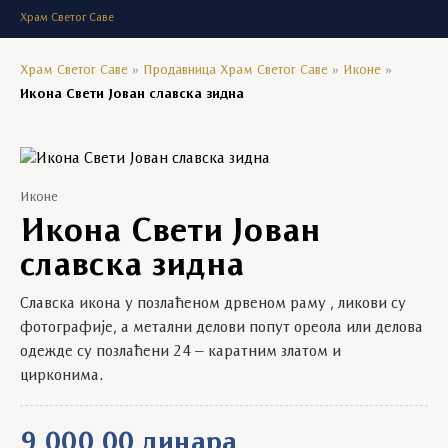
Храм Светог Саве
Храм Светог Саве
»
Продавница Храм Светог Саве
»
Иконе
»
Икона Свети Јован славска зидна
Иконе
Икона Свети Јован
славска зидна
Славска икона у позлаћеном дрвеном раму , ликови су
фотографије, а метални делови попут ореола или делова
одежде су позлаћени 24 – каратним златом и
цирконима.
9.000,00
динара