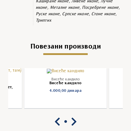
Каширане иконе, Ливене иконе, Лучне
иконе, Металне иконе, Посребрене иконе,
Руске иконе, Српске иконе, Стоне иконе,
Триптих
Повезани производи
Висеће кандило
Висеће кандило
брикет,
4.000,00
динара