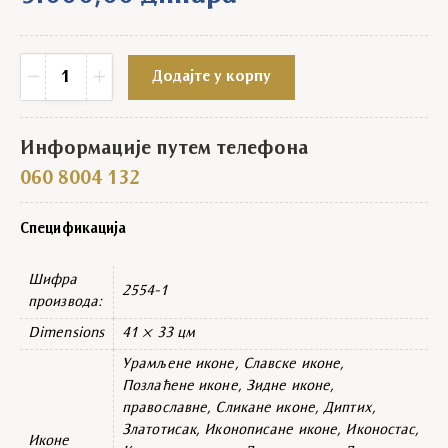
Икона Свети Јован славска зидна quantity
−
+
Додајте у корпу
Информације путем телефона
060 8004 132
Спецификација
Шифра
2554-1
производа:
Dimensions
41 × 33 цм
Урамљене иконе, Славске иконе,
Позлаћене иконе, Зидне иконе,
православне, Сликане иконе, Диптих,
Златотисак, Иконописане иконе, Иконостас,
Иконе