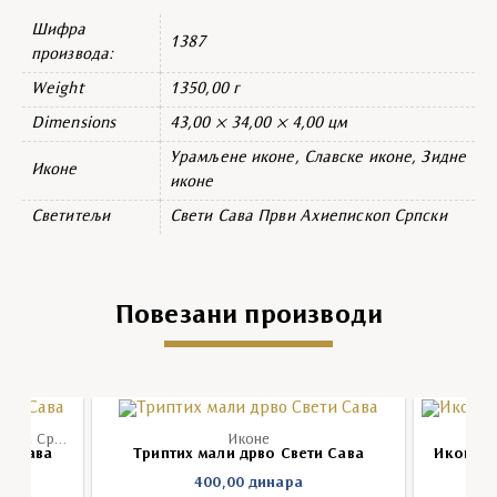
Шифра
1387
производа:
Weight
1350,00 г
Dimensions
43,00 × 34,00 × 4,00 цм
Урамљене иконе, Славске иконе, Зидне
Иконе
иконе
Светитељи
Свети Сава Први Ахиепископ Српски
Повезани производи
Икона Свети Сава Први Архиепископ Српски
Иконе
ти Сава
Триптих мали дрво Свети Сава
Икона м
400,00
динара