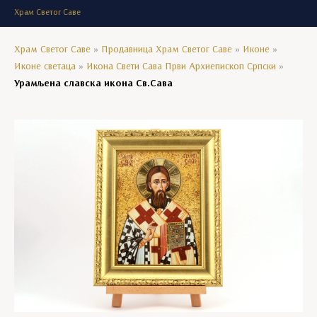
Храм Светог Саве
Храм Светог Саве
»
Продавница Храм Светог Саве
»
Иконе
»
Иконе светаца
»
Икона Свети Сава Први Архиепископ Српски
»
Урамљена славска икона Св.Сава